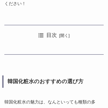
ください！
目次
韓国化粧水のおすすめの選び方
韓国マニア厳選！肌タイプ別のおすすめ化粧水10選
有名ブランドから選ぶ
一緒に使いたいスキンケアアイテム
自分の肌タイプから選ぶ
韓国の有名ブランドから！おすすめの化粧水3選
成分から選ぶ
日本からはどこで買う？正規品をお得に買える場所
肌悩み別におすすめ！韓国化粧水4選
植物由来成分のみの韓国化粧水3選
韓国化粧水を上手に選んで、乾燥しらずのお肌へ
韓国化粧水のおすすめの選び方
韓国化粧水の魅力は、なんといっても種類の多