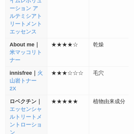
イムレボリュ
ーション ア
ルテミシアト
リートメント
エッセンス
About me｜
★
★
★
★
☆
乾燥
米マッコリト
ナー
innisfree｜
火
★
★
★
☆
☆
☆
毛穴
山岩トナー
2X
ロベクチン｜
★
★
★
★
★
植物由来成分
エッセンシャ
ルトリートメ
ントローショ
ン