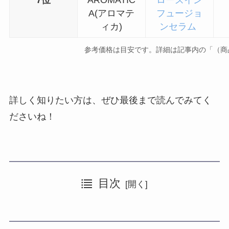
A(アロマテ
フュージョ
ィカ)
ンセラム
参考価格は目安です。詳細は記事内の「（商
詳しく知りたい方は、ぜひ最後まで読んでみてく
ださいね！
目次
【人気の7ブランド】韓国スキンケアブランドの一押しアイテムはこれ！
【美容アイテムごとにご紹介】本気でおすすめする韓国スキンケア
ロベクチン｜プレミアムクリーム
ニセモノには注意！韓国スキンケアを買うならここ
innisfree｜グリーンティーシード セラム N
〈導入液〉ミーシャタイムレボリューション
メディヒール｜N.M.F アクアリングクレンジングフォーム
自分にあった韓国美容アイテムを見つけて、スキンケアを楽しもう！
〈化粧水〉BRブレミッシュケアトニックエッセンス
sioris｜MY FIRST ESSENER
〈美容液〉ウルトラホワイトニングアンプルオリジン
Dr.Jart＋｜シカペアクリーム
〈クリーム〉アワーヴィーガン ドクダミシカクリーム
LANEIGIE｜ウォータースリーピングマスクEXをみる
〈クレンジング〉クリーン イット ゼロ クレンジング バーム オリジナル
AROMATICA|ローズインフュージョンセラム
〈パック〉ダーマスク #バイタルハイドラソリューション