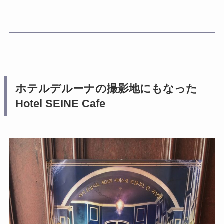
ホテルデルーナの撮影地にもなったHotel SEINE Cafe
Hotel SEINE Cafeは本当にホテルだった!?
インスタ映え！かわいすぎるスイーツたち
外観
シェアするにぴったりのスイーツ！
内観
Hotel SEINE Cafeのメニュー
【場所】人気地の益善洞にあるHotel SEINE Cafe
まとめ
ホテルデルーナの撮影地にもなった
Hotel SEINE Cafe